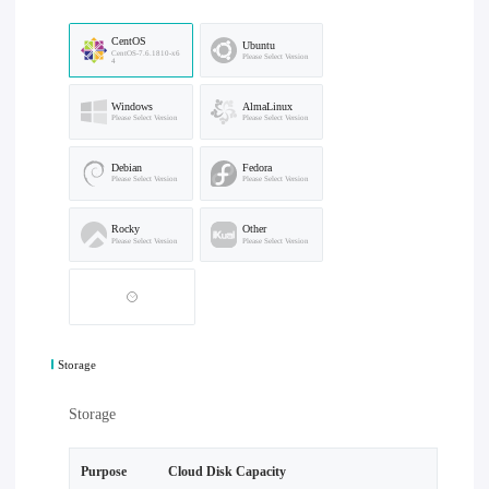
CentOS
Ubuntu
CentOS-7.6.1810-x6
Please Select Version
4
Windows
AlmaLinux
Please Select Version
Please Select Version
Debian
Fedora
Please Select Version
Please Select Version
Rocky
Other
Please Select Version
Please Select Version
Storage
Storage
Purpose
Cloud Disk Capacity