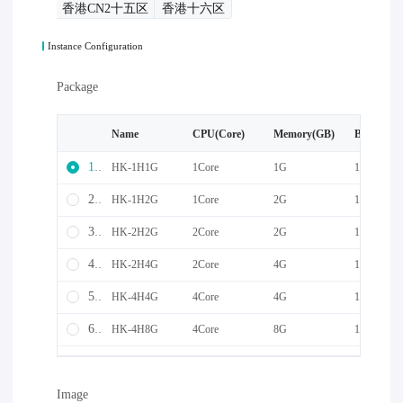
香港CN2十五区
香港十六区
Instance Configuration
Package
Name
CPU(Core)
Memory(GB)
Bandwidt
1
HK-1H1G
1Core
1G
10M
2
HK-1H2G
1Core
2G
10M
3
HK-2H2G
2Core
2G
10M
4
HK-2H4G
2Core
4G
10M
5
HK-4H4G
4Core
4G
10M
6
HK-4H8G
4Core
8G
10M
16
HK-8H8G
8Core
8G
10M
Image