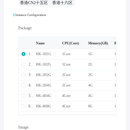
香港CN2十五区
香港十六区
Instance Configuration
Package
Name
CPU(Core)
Memory(GB)
Bandwidt
1
HK-1H1G
1Core
1G
10M
2
HK-1H2G
1Core
2G
10M
3
HK-2H2G
2Core
2G
10M
4
HK-2H4G
2Core
4G
10M
5
HK-4H4G
4Core
4G
10M
6
HK-4H8G
4Core
8G
10M
16
HK-8H8G
8Core
8G
10M
Image