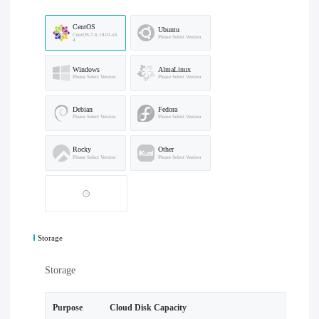
CentOS
Ubuntu
CentOS-7.6.1810-x6
Please Select Version
4
Windows
AlmaLinux
Please Select Version
Please Select Version
Debian
Fedora
Please Select Version
Please Select Version
Rocky
Other
Please Select Version
Please Select Version
Storage
Storage
Purpose
Cloud Disk Capacity