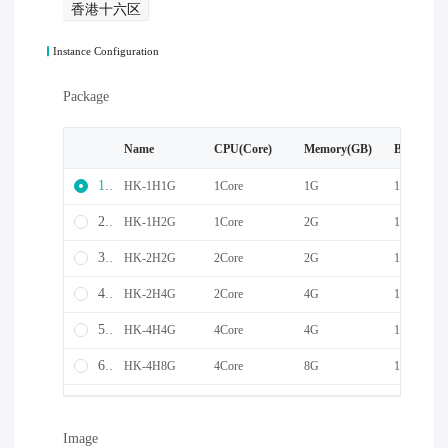
香港十六区
Instance Configuration
Package
Name
CPU(Core)
Memory(GB)
Bandwidt
1
HK-1H1G
1Core
1G
10M
2
HK-1H2G
1Core
2G
10M
3
HK-2H2G
2Core
2G
10M
4
HK-2H4G
2Core
4G
10M
5
HK-4H4G
4Core
4G
10M
6
HK-4H8G
4Core
8G
10M
16
HK-8H8G
8Core
8G
10M
Image