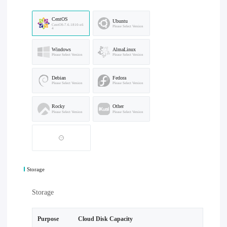
CentOS
Ubuntu
CentOS-7.6.1810-x6
Please Select Version
4
Windows
AlmaLinux
Please Select Version
Please Select Version
Debian
Fedora
Please Select Version
Please Select Version
Rocky
Other
Please Select Version
Please Select Version
Storage
Storage
Purpose
Cloud Disk Capacity