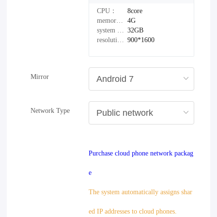
CPU：
8core
memory：
4G
system disk：
32GB
resolution：
900*1600
Mirror
Network Type
Purchase cloud phone network packag
e
The system automatically assigns shar
ed IP addresses to cloud phones.