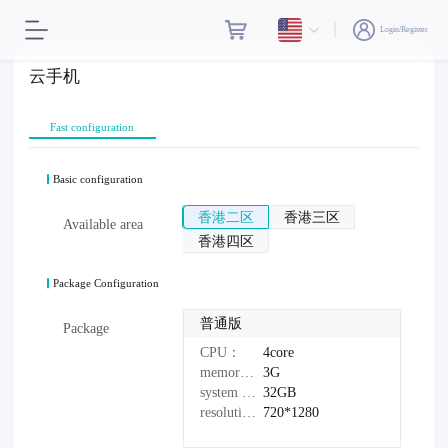
Login/Register
云手机
Fast configuration
Basic configuration
香港二区
香港三区
Available area
香港四区
Package Configuration
普通版
Package
CPU：
4core
memory：
3G
system disk：
32GB
resolution：
720*1280