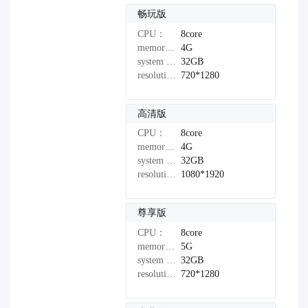
畅玩版
CPU：
8core
memory：
4G
system disk：
32GB
resolution：
720*1280
高清版
CPU：
8core
memory：
4G
system disk：
32GB
resolution：
1080*1920
尊享版
CPU：
8core
memory：
5G
system disk：
32GB
resolution：
720*1280