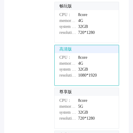
畅玩版
CPU：
8core
memory：
4G
system disk：
32GB
resolution：
720*1280
高清版
CPU：
8core
memory：
4G
system disk：
32GB
resolution：
1080*1920
尊享版
CPU：
8core
memory：
5G
system disk：
32GB
resolution：
720*1280