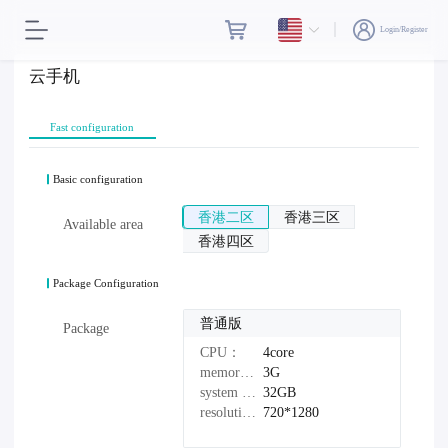
Login/Register
云手机
Fast configuration
Basic configuration
香港二区
香港三区
Available area
香港四区
Package Configuration
普通版
Package
CPU：
4core
memory：
3G
system disk：
32GB
resolution：
720*1280