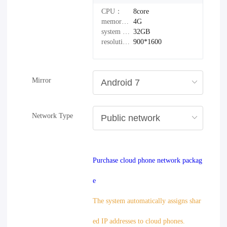
CPU：
8core
memory：
4G
system disk：
32GB
resolution：
900*1600
Mirror
Network Type
Purchase cloud phone network packag
e
The system automatically assigns shar
ed IP addresses to cloud phones.