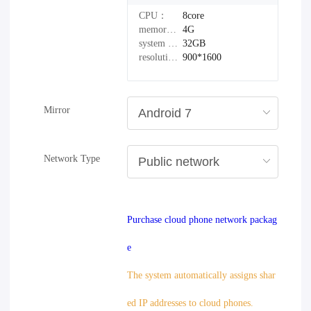
CPU：
8core
memory：
4G
system disk：
32GB
resolution：
900*1600
Mirror
Network Type
Purchase cloud phone network packag
e
The system automatically assigns shar
ed IP addresses to cloud phones.