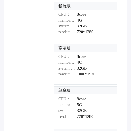
畅玩版
CPU：
8core
memory：
4G
system disk：
32GB
resolution：
720*1280
高清版
CPU：
8core
memory：
4G
system disk：
32GB
resolution：
1080*1920
尊享版
CPU：
8core
memory：
5G
system disk：
32GB
resolution：
720*1280