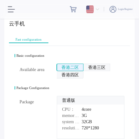
Login/Register
云手机
Fast configuration
Basic configuration
香港二区
香港三区
Available area
香港四区
Package Configuration
普通版
Package
CPU：
4core
memory：
3G
system disk：
32GB
resolution：
720*1280