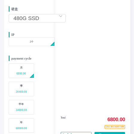
硬盘
IP
2个
payment cycle
月
6800.00
季
20400.00
半年
34000.00
Total
6800.00
年
Use discount code
68000.00