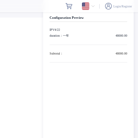
Login/Register
Configuration Preview
IPV4/22
duration：一年
48000.00
Subtotal：
48000.00