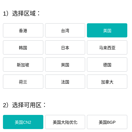
1）选择区域：
香港
台湾
美国
韩国
日本
马来西亚
新加坡
英国
德国
荷兰
法国
加拿大
2）选择可用区：
美国CN2
美国大陆优化
美国BGP